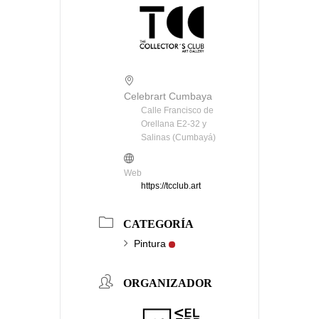
Celebrart Cumbaya
Calle Francisco de
Orellana E2-32 y
Salinas (Cumbayá)
Web
https://tcclub.art
CATEGORÍA
Pintura
ORGANIZADOR