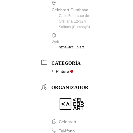
Celebrart Cumbaya
Calle Francisco de
Orellana E2-32 y
Salinas (Cumbayá)
Web
https://tcclub.art
CATEGORÍA
Pintura
ORGANIZADOR
Celebrart
Teléfono