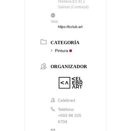
Orellana E2-32 y
Salinas (Cumbayá)
Web
https://tcclub.art
CATEGORÍA
Pintura
ORGANIZADOR
Celebrart
Teléfono
+593 98 325
6704