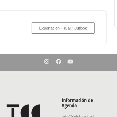
Exportación + iCal / Outlook
Información de
Agenda
info@celebrart.art