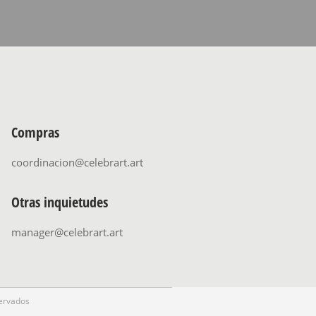
Compras
coordinacion@celebrart.art
Otras inquietudes
manager@celebrart.art
ervados