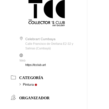
Celebrart Cumbaya
Calle Francisco de Orellana E2-32 y
Salinas (Cumbayá)
Web
https://tcclub.art
CATEGORÍA
Pintura
ORGANIZADOR